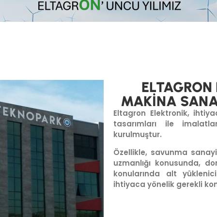
ELTAGRON 
MAKİNA SANAY
Eltagron Elektronik, iht
tasarımları ile imalatl
kurulmuştur.
Özellikle, savunma sanayi
uzmanlığı konusunda, don
konularında alt yükleni
ihtiyaca yönelik gerekli k