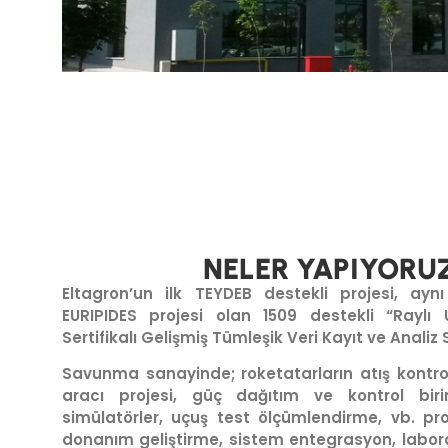
NELER YAPIYORU
Eltagron’un ilk TEYDEB destekli projesi, ayn
EURIPIDES projesi olan 1509 destekli “Raylı U
Sertifikalı Gelişmiş Tümleşik Veri Kayıt ve Analiz S
Savunma sanayinde; roketatarların atış kontrol
aracı projesi, güç dağıtım ve kontrol birim
simülatörler, uçuş test ölçümlendirme, vb. pro
donanım geliştirme, sistem entegrasyon, labor