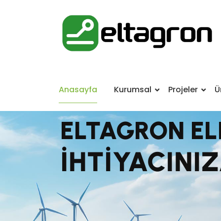
Anasayfa
Kurumsal
Projeler
Ü
ELTAGRON EL
İ
H
T
İ
Y
A
C
I
N
I
Z