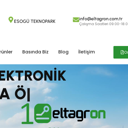
info@eltagron.com.tr
ESOGÜ TEKNOPARK
Çalışma Saatleri 09:00-18.
rünler
Basında Biz
Blog
İletişim
O
EKTRONİK
A
Ö
Z
E
L
Ç
Ö
|