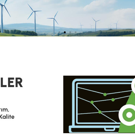
RİMİZ
GERİLİM GÜÇ
AĞI
LER
rım,
BİLİGİ
Kalite