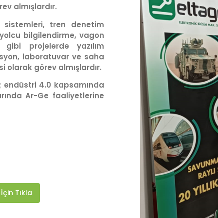
ev almışlardır.
 sistemleri, tren denetim
, yolcu bilgilendirme, vagon
i gibi projelerde yazılım
asyon, laboratuvar ve saha
i olarak görev almışlardır.
i; endüstri 4.0 kapsamında
arında Ar-Ge faaliyetlerine
İçin Tıkla