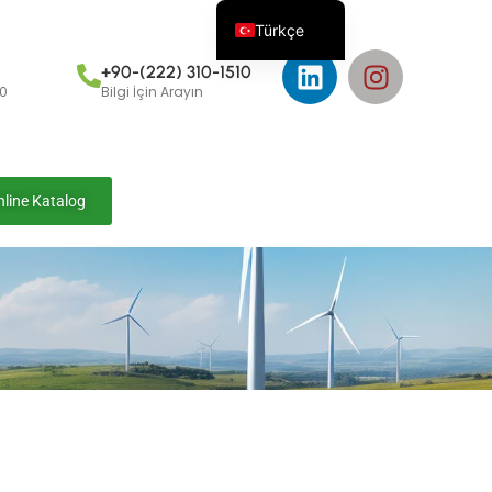
Türkçe
+90-(222) 310-1510
00
Bilgi İçin Arayın
nline Katalog